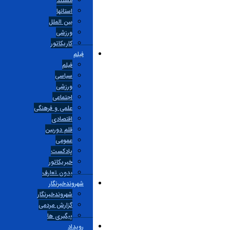
مستند
استانها
بین الملل
ورزشی
کاریکاتور
فیلم
فیلم
سیاسی
ورزشی
اجتماعی
علمی و فرهنگی
اقتصادی
قلم دوربین
عمومی
پادکست
خبریکاتور
بدون تعارف
شهروندخبرنگار
شهروندخبرنگار
گزارش مردمی
پیگیری ها
رویداد