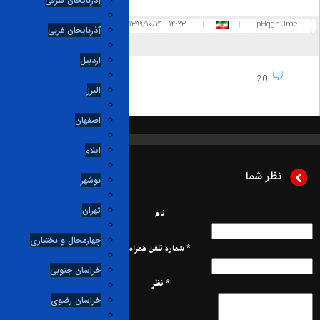
آذربایجان شرقی
pHqghUm
|
|
۱۴:۲۳ - ۱۳۹۹/۱۰/۱۴
پاسخ
آذربایجان غربی
0
1
اردبیل
20
البرز
اصفهان
ایلام
نظر شما
بوشهر
تهران
نام
چهارمحال و بختیاری
* شماره تلفن همراه
خراسان جنوبی
* نظر
خراسان رضوی