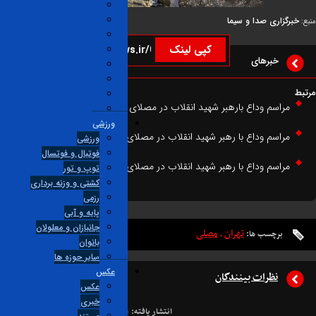
گزاری صدا و سیما
کپی لینک
خبرهای
راسم وداع بارهبر شهید انقلاب در مصلاى تهران -۹
ورزشی
راسم وداع با رهبر شهید انقلاب در مصلای تهران _ ۸
ورزشی
فوتبال و فوتسال
راسم وداع با رهبر شهید انقلاب در مصلای تهران _ ۱۰
توپ و تور
کشتی و وزنه برداری
رزمی
پایه و آبی
جانبازان و معلولان
تهران
مصلی
برچسب ها:
،
بانوان
ساير حوزه ها
عکس
نظرات بینندگان
عکس
خبری
انتشار یافته:
۱
در انتظار بررسی:
۰
غیر قابل انتشار:
۰