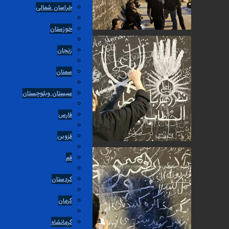
خراسان شمالی
خوزستان
زنجان
سمنان
سیستان وبلوچستان
فارس
قزوین
قم
کردستان
کرمان
کرمانشاه