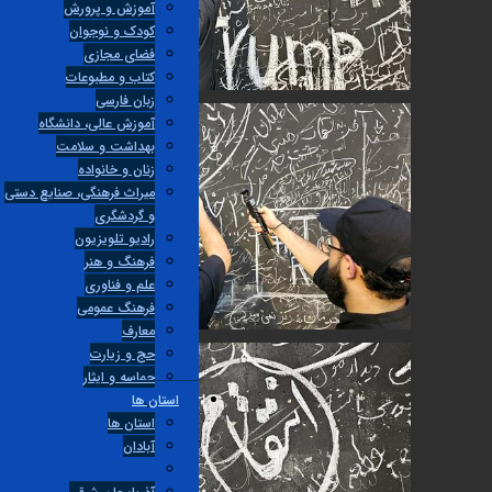
آموزش و پرورش
کودک و نوجوان
فضای مجازی
کتاب و مطبوعات
زبان فارسی
آموزش عالی، دانشگاه
بهداشت و سلامت
زنان و خانواده
میراث فرهنگی، صنایع دستی
و گردشگری
راديو تلويزيون
فرهنگ و هنر
علم و فناوری
فرهنگ عمومی
معارف
حج و زیارت
حماسه و ایثار
استان ها
استان ها
آبادان