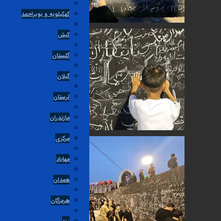
کهکیلویه و بویراحمد
کیش
گلستان
گیلان
لرستان
مازندران
مرکزی
مهاباد
همدان
هرمزگان