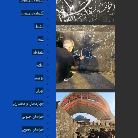
آذربایجان شرقی
آذربایجان غربی
اردبیل
البرز
اصفهان
ایلام
بوشهر
تهران
چهارمحال و بختیاری
خراسان جنوبی
خراسان رضوی