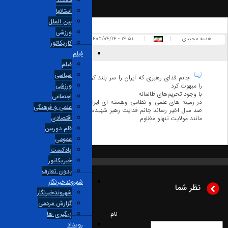
مستند
استانها
بین الملل
ورزشی
یه مجیدی
|
|
۱۴:۵۱ - ۱۴۰۵/۰۴/۱۴
پاسخ
کاریکاتور
فیلم
1
0
فیلم
سیاسی
جانم فدای رهبری که ایران را سر بلند کرد ایرانی را داغدار و جهانی
را مبهوت کرد
ورزشی
با وجود تحریم‌های ظالمانه
اجتماعی
در زمینه های علمی و نظامی وهسته ای ایران را در اوج قدرت در چند
علمی و فرهنگی
صد سال اخیر رساند جانم فدایت رهبر شهیدم رهبر شجاعم پدر عین حال
اقتصادی
مانند مولایت تنهاو مظلوم
قلم دوربین
عمومی
پادکست
خبریکاتور
بدون تعارف
شهروندخبرنگار
نظر شما
شهروندخبرنگار
گزارش مردمی
نام
پیگیری ها
رویداد