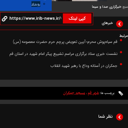
رویداد
گزاری صدا و سیما
کپی لینک
خبرهای
م سیاه‌پوش محرم؛ آیین تعویض پرچم حرم حضرت معصومه (س)
شست خبری ستاد برگزاری مراسم تشییع پیکر امام شهید در استان قم
مکران در آستانه وداع با رهبر شهید انقلاب
شهر قم
مسجد جمکران
برچسب ها:
،
نظر شما