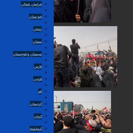
خراسان شمالی
خوزستان
زنجان
سمنان
سیستان وبلوچستان
فارس
قزوین
قم
کردستان
کرمان
کرمانشاه