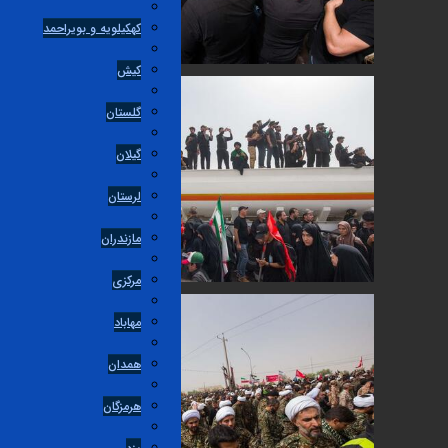
کهکیلویه و بویراحمد
کیش
گلستان
گیلان
لرستان
مازندران
مرکزی
مهاباد
همدان
هرمزگان