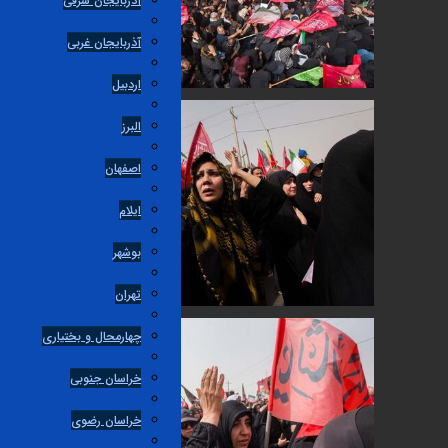
آذربایجان شرقی
آذربایجان غربی
اردبیل
البرز
اصفهان
ایلام
بوشهر
تهران
چهارمحال و بختیاری
خراسان جنوبی
خراسان رضوی