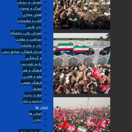
آموزش و پرورش
کودک و نوجوان
فضای مجازی
کتاب و مطبوعات
زبان فارسی
آموزش عالی، دانشگاه
بهداشت و سلامت
زنان و خانواده
میراث فرهنگی، صنایع دستی
و گردشگری
راديو تلويزيون
فرهنگ و هنر
علم و فناوری
فرهنگ عمومی
معارف
حج و زیارت
حماسه و ایثار
استان ها
استان ها
آبادان