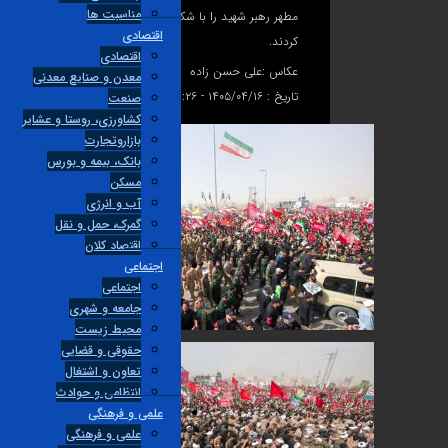
مناسبت ها
مطهر رهبر شهید را با شکوهی کم‌نظیر تشییع و بدرقه
اقتصادی
کردند.
اقتصادی
عکاس :
علی حسن زاده
معدن و صنایع معدنی
تاریخ :
۱۴۰۵/۰۴/۱۶ - ۱۳:۲۶
صنعت
کشاورزی، روستا و عشایر
بازاروتجارت
بانک، بیمه و بورس
مسکن
آب و انرژی
گمرک، حمل و نقل
اقتصاد کلان
اجتماعی
اجتماعی
جامعه و شهری
محیط زیست
حقوقی و قضایی
تعاون و اشتغال
انتظامی و حوادث
علمی و فرهنگی
علمی و فرهنگی