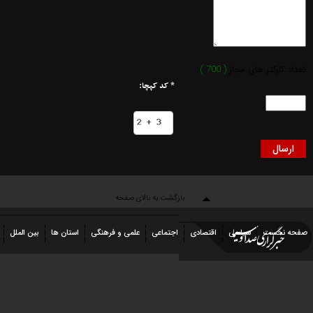
کارکتر های مجاز
( 700 )
* کد کپچا:
بازگشت به بالای صفحه
نخست
سیاسی
اقتصادی
اجتماعی
علمی و فرهنگی
استان ها
بین الملل
عکس
فیلم
شهروندخبرنگار
رویداد