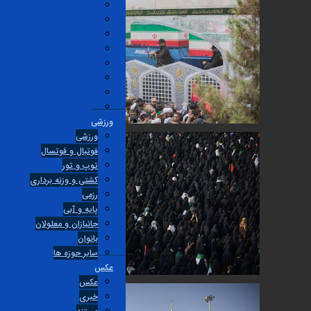
ورزشی
ورزشی
فوتبال و فوتسال
توپ و تور
کشتی و وزنه برداری
رزمی
پایه و آبی
جانبازان و معلولان
بانوان
ساير حوزه ها
عکس
عکس
خبری