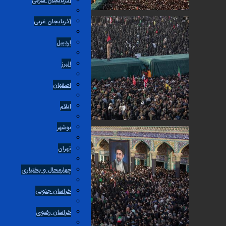
آذربایجان شرقی
آذربایجان غربی
اردبیل
البرز
اصفهان
ایلام
بوشهر
تهران
چهارمحال و بختیاری
خراسان جنوبی
خراسان رضوی