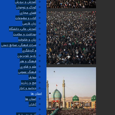
آموزش و پرورش
کودک و نوجوان
فضای مجازی
کتاب و مطبوعات
زبان فارسی
آموزش عالی، دانشگاه
بهداشت و سلامت
زنان و خانواده
میراث فرهنگی، صنایع دستی
و گردشگری
راديو تلويزيون
فرهنگ و هنر
علم و فناوری
فرهنگ عمومی
معارف
حج و زیارت
حماسه و ایثار
استان ها
استان ها
آبادان