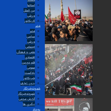
مستند
استانها
بین الملل
ورزشی
کاریکاتور
فیلم
فیلم
سیاسی
ورزشی
اجتماعی
علمی و فرهنگی
اقتصادی
قلم دوربین
عمومی
پادکست
خبریکاتور
بدون تعارف
شهروندخبرنگار
شهروندخبرنگار
گزارش مردمی
پیگیری ها
رویداد