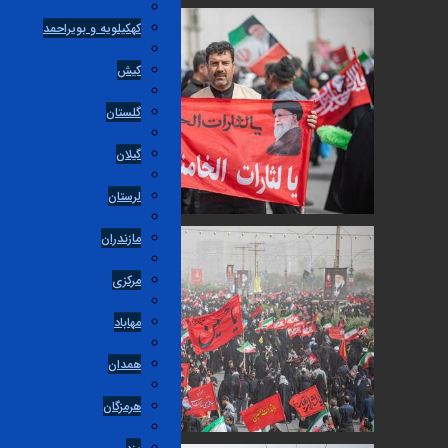
کهکیلویه و بویراحمد
کیش
گلستان
گیلان
لرستان
مازندران
مرکزی
مهاباد
همدان
هرمزگان