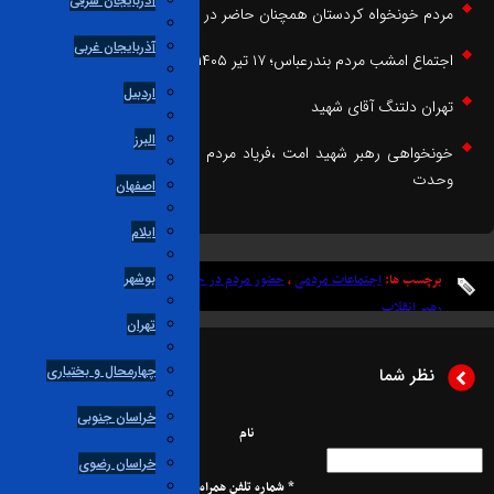
آذربایجان شرقی
ردم خونخواه کردستان همچنان حاضر در سنگر خیابان
آذربایجان غربی
جتماع امشب مردم بندرعباس؛ ۱۷ تیر ۱۴۰۵
اردبیل
هران دلتنگ آقای شهید
البرز
ونخواهی رهبر شهید امت ،فریاد مردم عزادار گرگان در اجتماع شبانه میدان
حدت
اصفهان
ایلام
بوشهر
برچسب ها:
اجتماعات مردمی
،
حضور مردم در خیابان ها
،
اتحاد و همدلی
،
مراسم بدرقه
،
رهبر انقلاب
تهران
چهارمحال و بختیاری
نظر شما
خراسان جنوبی
نام
خراسان رضوی
* شماره تلفن همراه