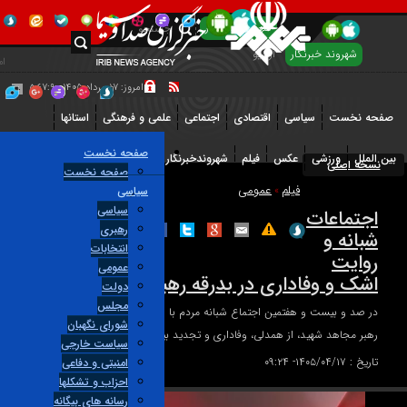
شهروند خبرنگار
شهروند خبرنگار
آرشیو
امروز:
امروز:
۱۷ مرداد ۱۴۰۵
-
۱۷
 نخست
سیاسی
اقتصادی
اجتماعی
علمی و فرهنگی
استانها
مرداد
٥:٤٧:١٠
۱۴۰۵
صفحه نخست
Toggle
منوی سرویسها
ملل
ورزشی
عکس
فیلم
شهروندخبرنگار
رویداد
خه اصلی
navigation
صفحه نخست
-
فیلم
عمومی
سیاسی
»
٥:٤٧:١٠
سیاسی
جتماعات
رهبری
بانه و
انتخابات
وایت
عمومی
شک و وفاداری در بدرقه رهبر شهید
دولت
مجلس
 صد و بیست و هفتمین اجتماع شبانه مردم با روایت حضور خود در آیین بدرقه
شورای نگهبان
بر مجاهد شهید، از همدلی، وفاداری و تجدید بیعت با آرمان های او گفتند.
سیاست خارجی
ریخ :
۱۴۰۵/۰۴/۱۷- ۰۹:۲۴
امنیتی و دفاعی
احزاب و تشکلها
رسانه های بیگانه