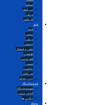
مستند
استانها
بین الملل
ورزشی
کاریکاتور
فیلم
فیلم
سیاسی
ورزشی
اجتماعی
علمی و فرهنگی
اقتصادی
قلم دوربین
عمومی
پادکست
خبریکاتور
بدون تعارف
شهروندخبرنگار
شهروندخبرنگار
گزارش مردمی
پیگیری ها
رویداد