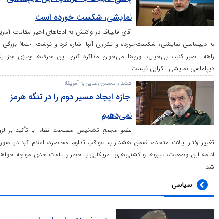
نمایشی، شکست خورده است
آقای قالیباف در واکنش به ادعا‌های اخیر مقامات آمریکا
ایشی، شکست‌خورده و تکراری آنها اشاره کرد و نوشت: حملهٔ بزرگی تو
د، بی‌خیال، اون‌ها می‌خوان مذاکره کنن. این حرف‌ها چیزی جز یک
شی تکراری نیست.
هشدار محسن رضایی به آمریکا:
اجازه ایجاد مسیر دوم را در تنگه هرمز
نمی‌دهیم
عضو مجمع تشخیص مصلحت نظام با تأکید بر لزوم
الات متحده، ضمن هشدار به عواقب تداوم محاصره، اعلام کرد در صورت
ت، نیرو‌ها و کشتی‌های آمریکایی با خطر و تلفات جدی مواجه خواهند
ی