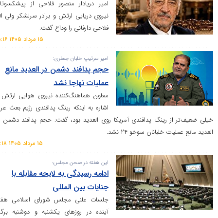
امیر دریادار منصور فلاحی از پیشکسوتان
نیروی دریایی ارتش و برادر سرلشکر ولی الله
فلاحی دارفانی را وداع گفت.
۱۵ مرداد ۱۴۰۵ ۱۵:۱۶
امیر سرتیپ خلبان جعفری:
حجم پدافند دشمن در العدید مانع
عملیات نهاجا نشد
معاون هماهنگ‌کننده نیروی هوایی ارتش با
اشاره به اینکه رینگ پدافندی رژیم بعث عراق
از رینگ پدافندی آمریکا روی العدید بود، گفت: حجم پدافند دشمن در
 خلبانان سوخو ۲۴ نشد.
۱۵ مرداد ۱۴۰۵ ۱۰:۱۸
این هفته در صحن مجلس؛
ادامه رسیدگی به لایحه مقابله با
جنایات بین المللی
جلسات علنی مجلس شورای اسلامی هفته
آینده در روز‌های یکشنبه و دوشنبه برگزار