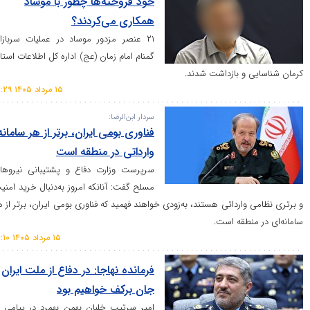
خود فروخته‌ها چطور با موساد
همکاری می‌کردند؟
۲۱ عنصر مزدور موساد در عملیات سربازان
گمنام امام زمان (عج) اداره کل اطلاعات استان
و بازداشت شدند.
۱۵ مرداد ۱۴۰۵ ۱۷:۲۹
سردار ابن‌الرضا:
فناوری بومی ایران، برتر از هر سامانه
وارداتی در منطقه است
سرپرست وزارت دفاع و پشتیبانی نیرو‌های
مسلح گفت: آنانکه امروز به‌دنبال خرید امنیت
ارداتی هستند، به‌زودی خواهند فهمید که فناوری بومی ایران، برتر از هر
نطقه است.
۱۵ مرداد ۱۴۰۵ ۱۲:۱۰
فرمانده نهاجا: در دفاع از ملت ایران
جان برکف خواهیم بود
امیر سرتیپ خلبان بهمن بهمرد در پیامی به